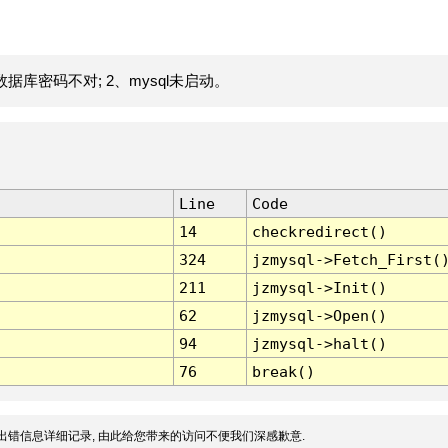
据库密码不对; 2、mysql未启动。
Line
Code
14
checkredirect()
324
jzmysql->Fetch_First(
211
jzmysql->Init()
62
jzmysql->Open()
94
jzmysql->halt()
76
break()
出错信息详细记录, 由此给您带来的访问不便我们深感歉意.