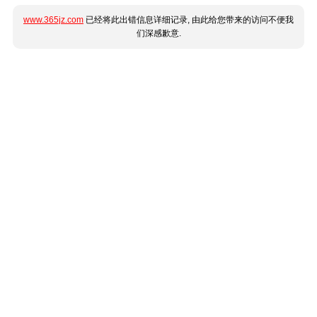
www.365jz.com
已经将此出错信息详细记录, 由此给您带来的访问不便我
们深感歉意.