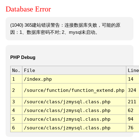
Database Error
(1040) 365建站错误警告：连接数据库失败，可能的原
因：1、数据库密码不对; 2、mysql未启动。
PHP Debug
No.
File
Line
1
/index.php
14
2
/source/function/function_extend.php
324
3
/source/class/jzmysql.class.php
211
4
/source/class/jzmysql.class.php
62
5
/source/class/jzmysql.class.php
94
6
/source/class/jzmysql.class.php
76