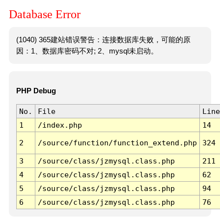
Database Error
(1040) 365建站错误警告：连接数据库失败，可能的原
因：1、数据库密码不对; 2、mysql未启动。
PHP Debug
No.
File
Line
1
/index.php
14
2
/source/function/function_extend.php
324
3
/source/class/jzmysql.class.php
211
4
/source/class/jzmysql.class.php
62
5
/source/class/jzmysql.class.php
94
6
/source/class/jzmysql.class.php
76