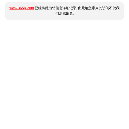
www.365jz.com
已经将此出错信息详细记录, 由此给您带来的访问不便我
们深感歉意.