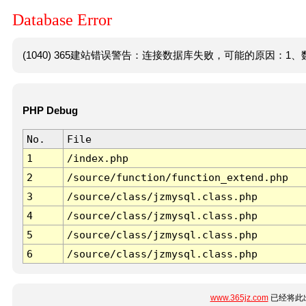
Database Error
(1040) 365建站错误警告：连接数据库失败，可能的原因：1、数
PHP Debug
No.
File
1
/index.php
2
/source/function/function_extend.php
3
/source/class/jzmysql.class.php
4
/source/class/jzmysql.class.php
5
/source/class/jzmysql.class.php
6
/source/class/jzmysql.class.php
www.365jz.com
已经将此