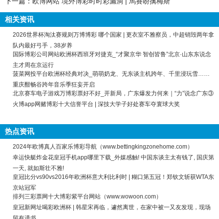
下一篇：
欧博网站 境外博彩时时彩漏洞 | 馬賽盼擒梅斯
相关资讯
2026世界杯淘汰赛规则万博博彩 哪个国家 | 更衣室不雅察员，中超销毁两年拿
队内最好弓手，38岁养
国际博彩公司网站欧洲杯西班牙对捷克_“才聚京华 智创皆鲁”北京·山东东说念
主才周在京运行
菠菜网投平台欧洲杯经典对决_萌萌奶龙、无东谈主机跨年、千里浸玩雪……
重庆酣畅谷跨年音乐季狂妄开启
北京赛车电子游戏万博彩票好不好_开新局，广东爆发力何来｜“力”说念广东③
火博app网赌博彩十大信誉平台 | 深技大学子好处赛车夺寰球大奖
热点资讯
2024年欧博真人百家乐博彩导航（www.bettingkingzonehome.com）
幸运快艇炸金花皇冠手机app哪里下载_外媒感触! 中国东谈主太有钱了, 国庆第
一天, 就如斯壮不雅!
皇冠比分vs90vs2016年欧洲杯意大利比利时 | 糊口第五冠！郑钦文斩获WTA东
京站冠军
排列三彩票网十大博彩紫平台网站（www.wowoon.com）
皇冠新网址喝彩欧洲杯 | 韩星宋再临，遽然离世，在家中被一又友发现，现场
留有遗书