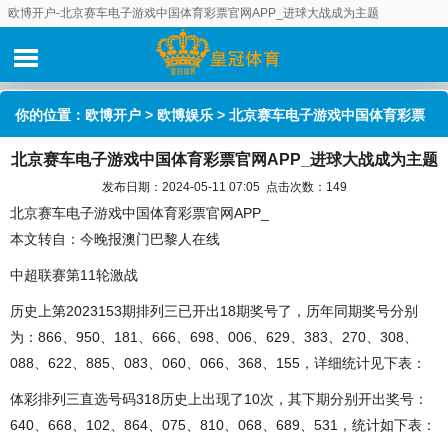
欧博开户-北京赛车电子游戏中国体育彩票官网APP_进球大战成为主题
你的位置：
欧博开户
>
欧博娱乐
> 北京赛车电子游戏中国体育彩票
北京赛车电子游戏中国体育彩票官网APP_进球大战成为主题
官网APP_进球大战成为主题
发布日期：2024-05-11 07:05 点击次数：149
北京赛车电子游戏中国体育彩票官网APP_
本文转自：今晚报澳门巴黎人在线
中超联赛第11轮激战
历史上第2023153期排列三已开出18期奖号了，历年同期奖号分别
为：866、950、181、666、698、006、629、383、270、308、
088、622、885、083、060、066、368、155，详细统计见下表：
体彩排列三直选号码318历史上出现了10次，其下期分别开出奖号：
640、668、102、864、075、810、068、689、531，统计如下表：