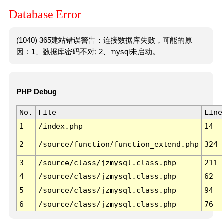
Database Error
(1040) 365建站错误警告：连接数据库失败，可能的原
因：1、数据库密码不对; 2、mysql未启动。
PHP Debug
No.
File
Line
1
/index.php
14
2
/source/function/function_extend.php
324
3
/source/class/jzmysql.class.php
211
4
/source/class/jzmysql.class.php
62
5
/source/class/jzmysql.class.php
94
6
/source/class/jzmysql.class.php
76