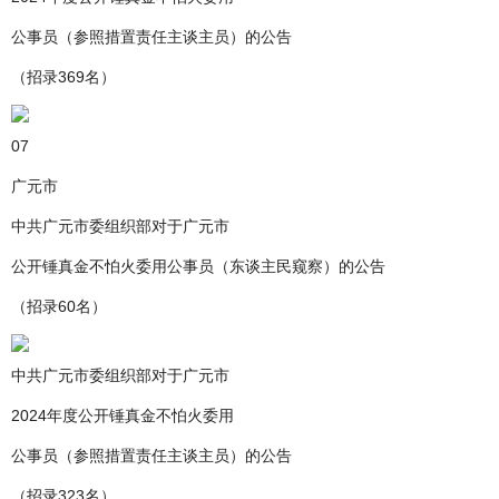
公事员（参照措置责任主谈主员）的公告
（招录369名）
07
广元市
中共广元市委组织部对于广元市
公开锤真金不怕火委用公事员（东谈主民窥察）的公告
（招录60名）
中共广元市委组织部对于广元市
2024年度公开锤真金不怕火委用
公事员（参照措置责任主谈主员）的公告
（招录323名）