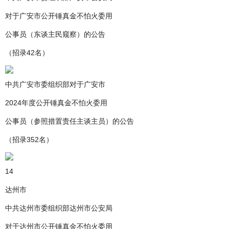
对于广安市公开锤真金不怕火委用
公事员（东谈主民窥察）的公告
（招录42名）
中共广安市委组织部对于广安市
2024年度公开锤真金不怕火委用
公事员（参照措置责任主谈主员）的公告
（招录352名）
14
达州市
中共达州市委组织部达州市公安局
对于达州市公开锤真金不怕火委用