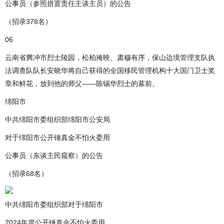
公事员（参照措置责任主谈主员）的公告
（招录378名）
06
云南省腾冲市烈士陵园，松柏掩映、肃穆有序，保山边境管理支队执
法调查队队长安晓华将自己获得的全国移民管理机构十大国门卫士奖
章和鲜花，放到他的师父——陈锡华烈士的墓前。
绵阳市
中共绵阳市委组织部绵阳市公安局
对于绵阳市公开锤真金不怕火委用
公事员（东谈主民窥察）的公告
（招录68名）
中共绵阳市委组织部对于绵阳市
2024年度公开锤真金不怕火委用