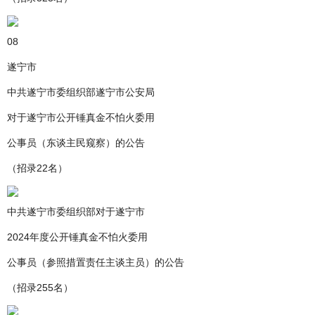
08
遂宁市
中共遂宁市委组织部遂宁市公安局
对于遂宁市公开锤真金不怕火委用
公事员（东谈主民窥察）的公告
（招录22名）
中共遂宁市委组织部对于遂宁市
2024年度公开锤真金不怕火委用
公事员（参照措置责任主谈主员）的公告
（招录255名）