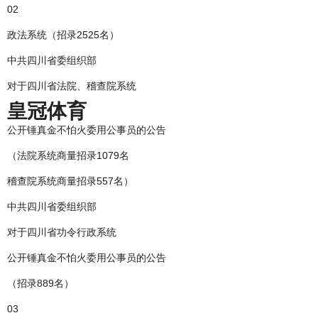
02
政法系统（招录2525名）
中共四川省委组织部
对于四川省法院、稽查院系统
皇冠体育
公开锤真金不怕火委用公事员的公告
（法院系统商量招录1079名
稽查院系统商量招录557名）
中共四川省委组织部
对于四川省功令行政系统
公开锤真金不怕火委用公事员的公告
（招录889名）
03