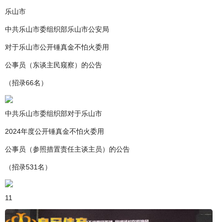
乐山市
中共乐山市委组织部乐山市公安局
对于乐山市公开锤真金不怕火委用
公事员（东谈主民窥察）的公告
（招录66名）
中共乐山市委组织部对于乐山市
2024年度公开锤真金不怕火委用
公事员（参照措置责任主谈主员）的公告
（招录531名）
11