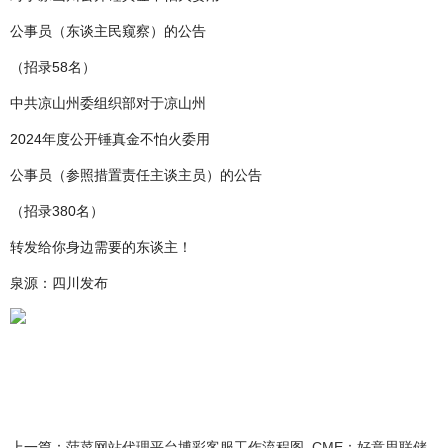
公事员（东谈主民窥察）的公告
（招录58名）
中共凉山州委组织部对于凉山州
2024年度公开锤真金不怕火委用
公事员（参照措置责任主谈主员）的公告
（招录380名）
转发给你身边需要的东谈主！
泉源：四川发布
上一篇：
菠菜网站代理平台博彩客服工作流程图_CME：好意思联储