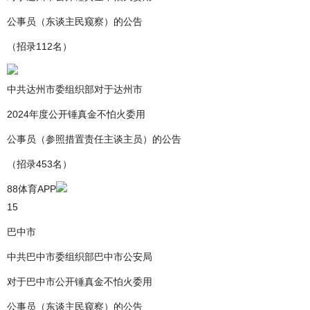
公事员（东谈主民窥察）的公告
（招录112名）
中共达州市委组织部对于达州市
2024年度公开锤真金不怕火委用
公事员（参照措置责任主谈主员）的公告
（招录453名）
88体育APP
15
巴中市
中共巴中市委组织部巴中市公安局
对于巴中市公开锤真金不怕火委用
公事员（东谈主民窥察）的公告