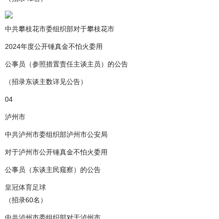
中共攀枝花市委组织部对于攀枝花市
2024年度公开锤真金不怕火委用
公事员（参照措置责任主谈主员）的公告
（招录东谈主数详见公告）
04
泸州市
中共泸州市委组织部泸州市公安局
对于泸州市公开锤真金不怕火委用
公事员（东谈主民窥察）的公告
皇冠体育足球
（招录60名）
中共泸州市委组织部对于泸州市