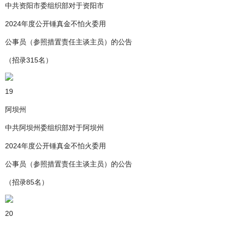
中共资阳市委组织部对于资阳市
2024年度公开锤真金不怕火委用
公事员（参照措置责任主谈主员）的公告
（招录315名）
19
阿坝州
中共阿坝州委组织部对于阿坝州
2024年度公开锤真金不怕火委用
公事员（参照措置责任主谈主员）的公告
（招录85名）
20