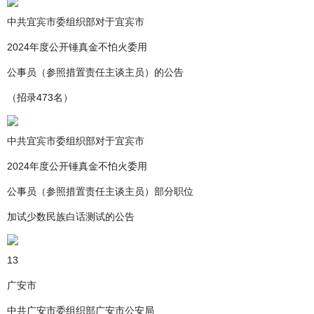
中共宜宾市委组织部对于宜宾市
2024年度公开锤真金不怕火委用
公事员（参照措置责任主谈主员）的公告
（招录473名）
中共宜宾市委组织部对于宜宾市
2024年度公开锤真金不怕火委用
公事员（参照措置责任主谈主员）部分职位
加试少数民族白话测试的公告
13
广安市
中共广安市委组织部广安市公安局