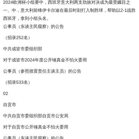
2024欧洲杯小组赛中，西班牙意大利两支劲旅对决成为最受瞩目之
一。中，意大利前锋伊卡尔迪在最后时刻打入制胜球，帮助以2-1战胜
西班牙，拿到小组头名。
公事员（东谈主民窥察）的公告
（招录252名）
中共成皆市委组织部
对于成皆市2024年度公开锤真金不怕火委用
公事员（参照措置责任主谈主员）的公告
（招录533名）
02
自贡市
中共自贡市委组织部自贡市公安局
对于自贡市公开锤真金不怕火委用
公事员（东谈主民窥察）的公告