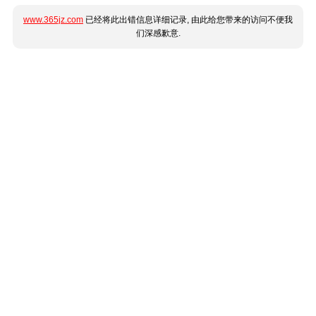
www.365jz.com
已经将此出错信息详细记录, 由此给您带来的访问不便我
们深感歉意.