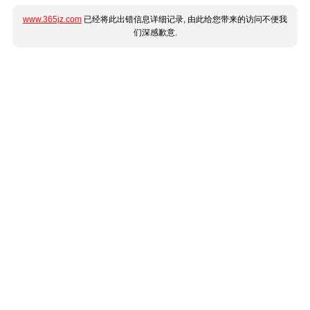
www.365jz.com
已经将此出错信息详细记录, 由此给您带来的访问不便我
们深感歉意.