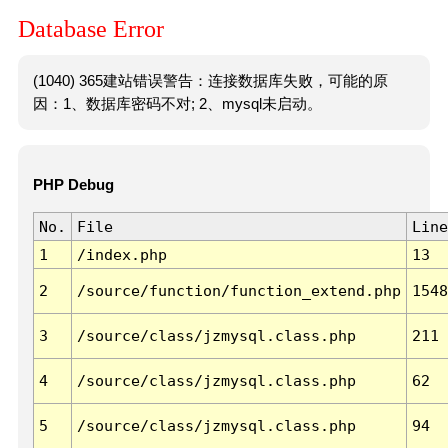
Database Error
(1040) 365建站错误警告：连接数据库失败，可能的原
因：1、数据库密码不对; 2、mysql未启动。
PHP Debug
No.
File
Line
1
/index.php
13
2
/source/function/function_extend.php
1548
3
/source/class/jzmysql.class.php
211
4
/source/class/jzmysql.class.php
62
5
/source/class/jzmysql.class.php
94