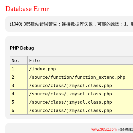
Database Error
(1040) 365建站错误警告：连接数据库失败，可能的原因：1、数
PHP Debug
No.
File
1
/index.php
2
/source/function/function_extend.php
3
/source/class/jzmysql.class.php
4
/source/class/jzmysql.class.php
5
/source/class/jzmysql.class.php
6
/source/class/jzmysql.class.php
www.365jz.com
已经将此