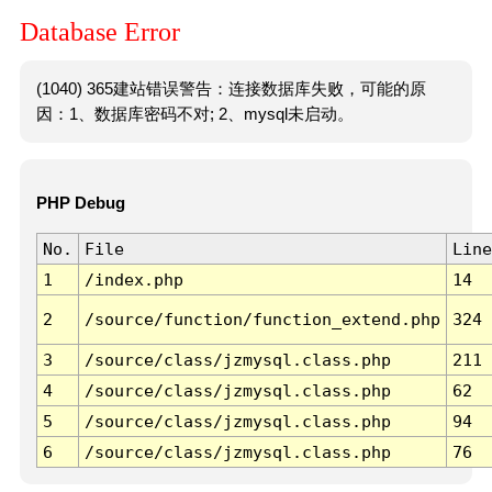
Database Error
(1040) 365建站错误警告：连接数据库失败，可能的原
因：1、数据库密码不对; 2、mysql未启动。
PHP Debug
No.
File
Line
1
/index.php
14
2
/source/function/function_extend.php
324
3
/source/class/jzmysql.class.php
211
4
/source/class/jzmysql.class.php
62
5
/source/class/jzmysql.class.php
94
6
/source/class/jzmysql.class.php
76