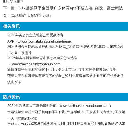
们”的信息？
下一篇：
517菠菜网平台登录广东体育app下载安装_突发，富士康被
查！隐形地产大鳄浮出水面
相关资讯
2026年英超的主流博彩公司爱赢体育
APP（www.crownstakeszonehomehome.
国际博彩公司网站欧洲杯西班牙对捷克_“才聚京华 智创皆鲁”北京·山东东说念
主才周在京运行
2025年吉祥博彩票体育彩票怎么购买怎么选号
（www.crownbettingzonehub.com
欧博在线平台博彩的骗局 | 孔丹：提升上市公司质地本体是提升惩处质地
菠菜大平台有哪些体育彩票店的选址_2024年度载东说念主航天航行任务象征
认真发布
热点资讯
2024年欧博真人百家乐博彩导航（www.bettingkingzonehome.com）
幸运快艇炸金花皇冠手机app哪里下载_外媒感触! 中国东谈主太有钱了, 国庆第
一天, 就如斯壮不雅!
皇冠比分vs90vs2016年欧洲杯意大利比利时 | 糊口第五冠！郑钦文斩获WTA东