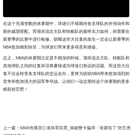
在这个充满变数的休赛期中，球迷们不错期待各支球队的补强动作和
新的威望搭配。而湖东说念主队和快船队的最终实力如何，则需要在
新赛季的比赛中进行检修。驯顺这些大往复的发生一定会让新赛季的
NBA愈加精彩纷呈，为球迷们带来更多得意和感奋。
总之，NBA的休赛期注定是不精深的时候。湖东说念主队、快船队和
其他球队之间的往复坏话将赓续成为球迷们热议的话题。而这些大往
复不仅会转变各支球队的交运走向，更将为统统NBA带来愈加强烈的
竞争和愈加强大的冠军争夺战。让咱们一说念期待这个休赛期的更多
精彩技艺吧！
上一篇：
6868色碟浙江省体育彩票_揭秘蟹卡骗局：谁露馅了“孙艺洲