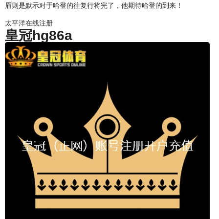
眉则是默示对于哈登的往复行将完了，他期待哈登的到来！
太平洋在线注册
皇冠hg86a