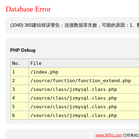
Database Error
(1040) 365建站错误警告：连接数据库失败，可能的原因：1、数
PHP Debug
No.
File
1
/index.php
2
/source/function/function_extend.php
3
/source/class/jzmysql.class.php
4
/source/class/jzmysql.class.php
5
/source/class/jzmysql.class.php
6
/source/class/jzmysql.class.php
www.365jz.com
已经将此