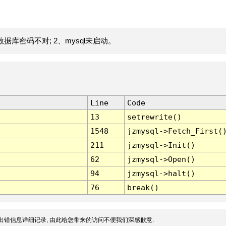
据库密码不对; 2、mysql未启动。
Line
Code
13
setrewrite()
1548
jzmysql->Fetch_First(
211
jzmysql->Init()
62
jzmysql->Open()
94
jzmysql->halt()
76
break()
出错信息详细记录, 由此给您带来的访问不便我们深感歉意.